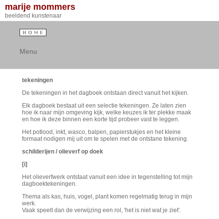
marije mommers
beeldend kunstenaar
Menu
tekeningen
De tekeningen in het dagboek ontstaan direct vanuit het kijken.
Elk dagboek bestaat uit een selectie tekeningen. Ze laten zien
hoe ik naar mijn omgeving kijk, welke keuzes ik ter plekke maak
en hoe ik deze binnen een korte tijd probeer vast te leggen.
Het potlood, inkt, wasco, balpen, papierstukjes en het kleine
formaat nodigen mij uit om te spelen met de ontstane tekening.
schilderijen / olieverf op doek
[i]
Het olieverfwerk ontstaat vanuit een idee in tegenstelling tot mijn
dagboektekeningen.
Thema als kas, huis, vogel, plant komen regelmatig terug in mijn
werk.
Vaak speelt dan de verwijzing een rol, 'het is niet wat je ziet'.