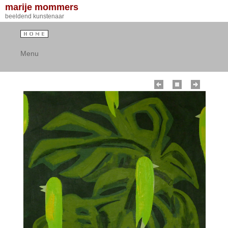
marije mommers
beeldend kunstenaar
Menu