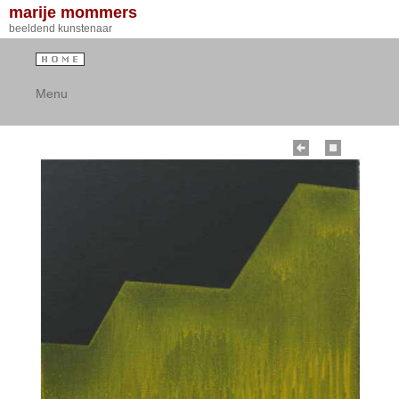
marije mommers
beeldend kunstenaar
Menu