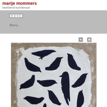
marije mommers
beeldend kunstenaar
Menu