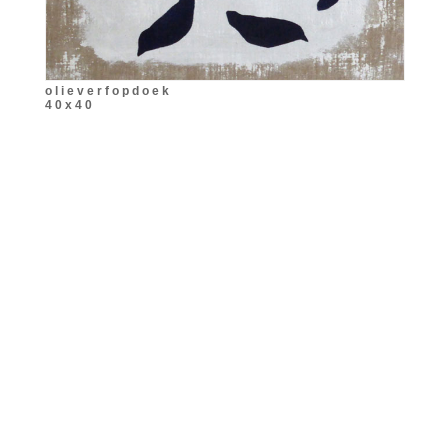
o l i e v e r f o p d o e k
4 0 x 4 0