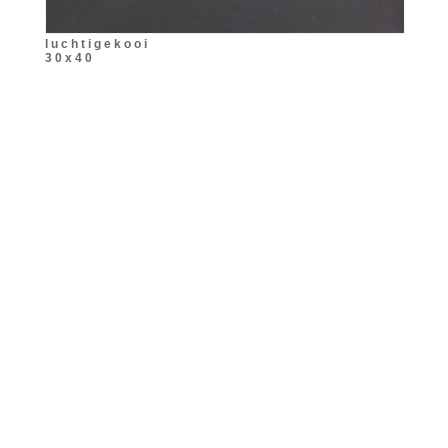
l u c h t i g e k o o i
3 0 x 4 0