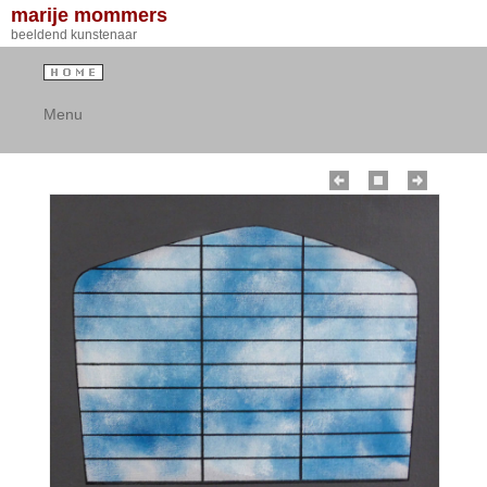
marije mommers
beeldend kunstenaar
Menu