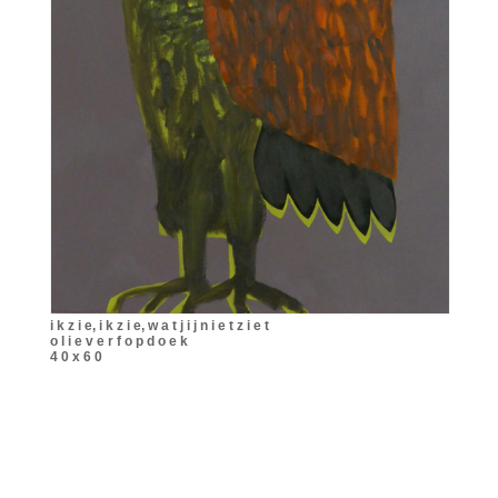
i k z i e, i k z i e, w a t j i j n i e t z i e t
o l i e v e r f o p d o e k
4 0 x 6 0