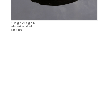
'u i t g e v l o g e n'
olieverf op doek
8 0 x 8 0