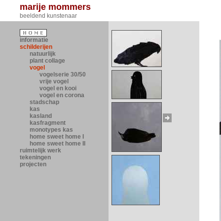
marije mommers
beeldend kunstenaar
informatie
schilderijen
natuurlijk
plant collage
vogel
vogelserie 30/50
vrije vogel
vogel en kooi
vogel en corona
stadschap
kas
kasland
kasfragment
monotypes kas
home sweet home I
home sweet home II
ruimtelijk werk
tekeningen
projecten