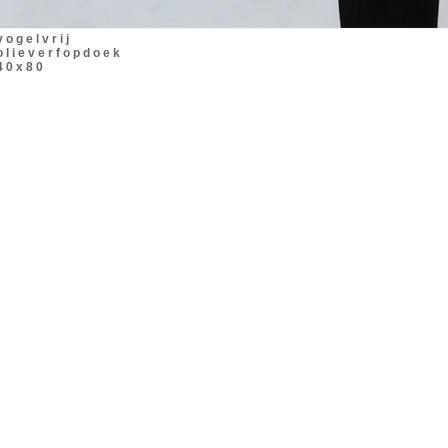
v o g e l v r i j
o l i e v e r f o p d o e k
4 0 x 8 0