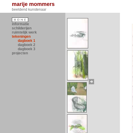
marije mommers
beeldend kunstenaar
informatie
schilderijen
ruimtelijk werk
tekeningen
dagboek 1
dagboek 2
dagboek 3
projecten