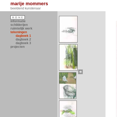
marije mommers
beeldend kunstenaar
informatie
schilderijen
ruimtelijk werk
tekeningen
dagboek 1
dagboek 2
dagboek 3
projecten